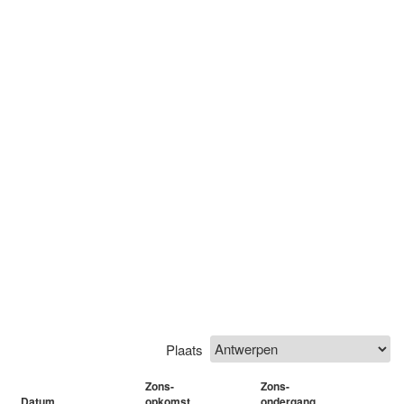
Plaats
Zons-
Zons-
Datum
opkomst
ondergang