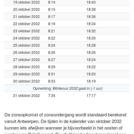
19 oktober 2032
8:14
18:40
20 oktober 2032
8:15
18:38
21 oktober 2032
8:17
18:36
22 oktober 2032
8:19
18:34
23 oktober 2032
8:21
18:32
24 oktober 2032
8:22
18:30
25 oktober 2032
8:24
18:28
26 oktober 2032
8:26
18:26
27 oktober 2032
8:27
18:24
28 oktober 2032
8:29
18:22
29 oktober 2032
8:31
18:20
30 oktober 2032
8:33
18:19
Opmerking:
Winteruur 2032 gaat in (-1 uur)
31 oktober 2032
7:34
17:17
De zonsopkomst of zonsondergang wordt standaard berekend
vanuit Antwerpen. De tijden in de kalender van oktober 2032
kunnen iets afwijken wanneer je bijvoorbeeld in het oosten of