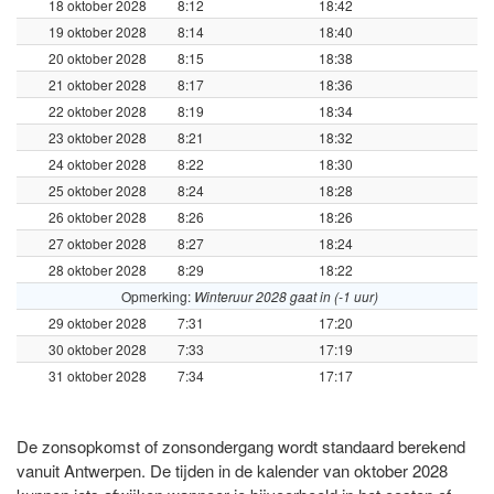
18 oktober 2028
8:12
18:42
19 oktober 2028
8:14
18:40
20 oktober 2028
8:15
18:38
21 oktober 2028
8:17
18:36
22 oktober 2028
8:19
18:34
23 oktober 2028
8:21
18:32
24 oktober 2028
8:22
18:30
25 oktober 2028
8:24
18:28
26 oktober 2028
8:26
18:26
27 oktober 2028
8:27
18:24
28 oktober 2028
8:29
18:22
Opmerking:
Winteruur 2028 gaat in (-1 uur)
29 oktober 2028
7:31
17:20
30 oktober 2028
7:33
17:19
31 oktober 2028
7:34
17:17
De zonsopkomst of zonsondergang wordt standaard berekend
vanuit Antwerpen. De tijden in de kalender van oktober 2028