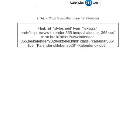
CTRL + C om te kopiëren naar het klembord