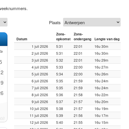
ef weeknummers.
Plaats
Zons-
Zons-
Datum
opkomst
ondergang
Lengte van dag
1 juli 2026
5:31
22:01
16u 30m
Zo
2 juli 2026
5:31
22:01
16u 30m
3 juli 2026
5:32
22:01
16u 29m
5
4 juli 2026
5:33
22:00
16u 27m
12
5 juli 2026
5:34
22:00
16u 26m
6 juli 2026
5:35
21:59
16u 24m
19
7 juli 2026
5:35
21:59
16u 24m
26
8 juli 2026
5:36
21:58
16u 22m
9 juli 2026
5:37
21:57
16u 20m
10 juli 2026
5:38
21:57
16u 19m
11 juli 2026
5:39
21:56
16u 17m
12 juli 2026
5:40
21:55
16u 15m