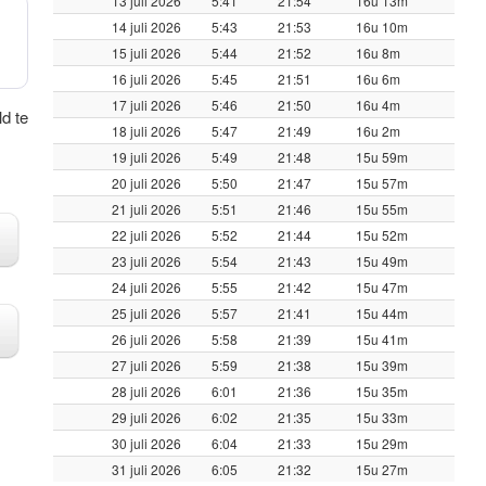
13 juli 2026
5:41
21:54
16u 13m
14 juli 2026
5:43
21:53
16u 10m
15 juli 2026
5:44
21:52
16u 8m
16 juli 2026
5:45
21:51
16u 6m
17 juli 2026
5:46
21:50
16u 4m
ld te
18 juli 2026
5:47
21:49
16u 2m
19 juli 2026
5:49
21:48
15u 59m
20 juli 2026
5:50
21:47
15u 57m
21 juli 2026
5:51
21:46
15u 55m
22 juli 2026
5:52
21:44
15u 52m
23 juli 2026
5:54
21:43
15u 49m
24 juli 2026
5:55
21:42
15u 47m
25 juli 2026
5:57
21:41
15u 44m
26 juli 2026
5:58
21:39
15u 41m
27 juli 2026
5:59
21:38
15u 39m
28 juli 2026
6:01
21:36
15u 35m
29 juli 2026
6:02
21:35
15u 33m
30 juli 2026
6:04
21:33
15u 29m
31 juli 2026
6:05
21:32
15u 27m