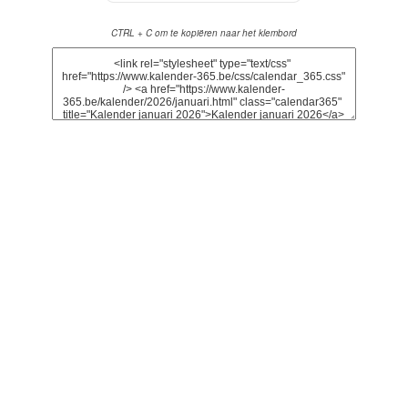
CTRL + C om te kopiëren naar het klembord