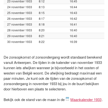
23 november 1933
8:12
16:45
24 november 1933
8:13
16:44
25 november 1933
8:15
16:43
26 november 1933
8:17
16:42
27 november 1933
8:18
16:41
28 november 1933
8:20
16:40
29 november 1933
8:21
16:40
30 november 1933
8:22
16:39
De zonsopkomst of zonsondergang wordt standaard berekend
vanuit Antwerpen. De tijden in de kalender van november 1933
kunnen iets afwijken wanneer je bijvoorbeeld in het oosten of
westen van België woont. De afwijking bedraagt maximaal een
paar minuten. Je kunt ook de tijden van de zonsopkomst of
zonsondergang in november 1933 bij jou in de buurt bekijken
door hierboven een plaats te selecteren.
Bekijk ook de stand van de maan in de
Maankalender 1933
.