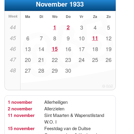
November 1933
Week
Ma
Di
Wo
Do
Vr
Za
Zo
44
1
2
3
4
5
45
6
7
8
9
10
11
12
46
13
14
15
16
17
18
19
47
20
21
22
23
24
25
26
48
27
28
29
30
1 november
Allerheiligen
2 november
Allerzielen
11 november
Sint Maarten & Wapenstilstand
W.O. I
15 november
Feestdag van de Duitse