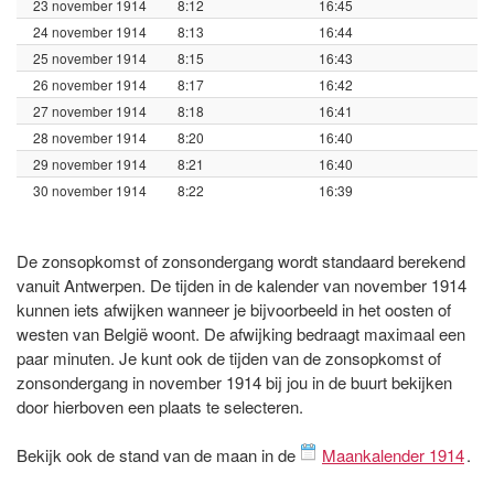
23 november 1914
8:12
16:45
24 november 1914
8:13
16:44
25 november 1914
8:15
16:43
26 november 1914
8:17
16:42
27 november 1914
8:18
16:41
28 november 1914
8:20
16:40
29 november 1914
8:21
16:40
30 november 1914
8:22
16:39
De zonsopkomst of zonsondergang wordt standaard berekend
vanuit Antwerpen. De tijden in de kalender van november 1914
kunnen iets afwijken wanneer je bijvoorbeeld in het oosten of
westen van België woont. De afwijking bedraagt maximaal een
paar minuten. Je kunt ook de tijden van de zonsopkomst of
zonsondergang in november 1914 bij jou in de buurt bekijken
door hierboven een plaats te selecteren.
Bekijk ook de stand van de maan in de
Maankalender 1914
.